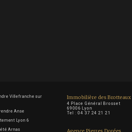
dre Villefranche sur
Immobilière des Brotteaux
4 Place Général Brosse
69006 Lyon
 vendre Anse
Tel :
04 37 24 21 21
tement Lyon 6
iété Arnas
Agence Pierres Dorées