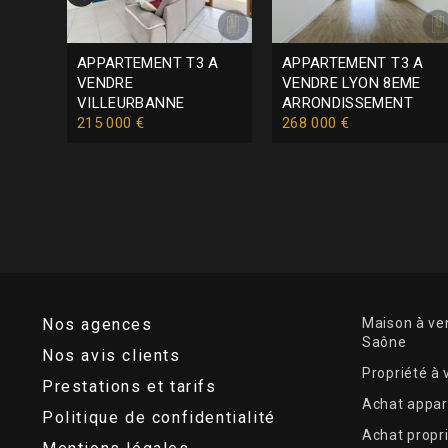
 A
APPARTEMENT T3 A
APPARTEMENT T3 A
ME
VENDRE
VENDRE
LYON 8EME
T
VILLEURBANNE
ARRONDISSEMENT
215 000 €
268 000 €
Nos agences
Maison à ven
Saône
Nos avis clients
Propriété à
Prestations et tarifs
Achat appar
Politique de confidentialité
Achat propr