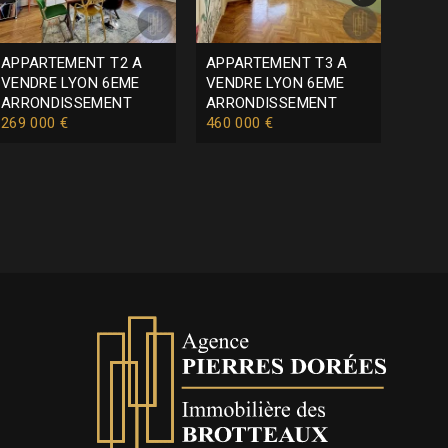
APPARTEMENT T2 A
APPARTEMENT T3 A
APPA
VENDRE
LYON 6EME
VENDRE
LYON 6EME
VEN
ARRONDISSEMENT
ARRONDISSEMENT
ARR
269 000 €
460 000 €
590 
t