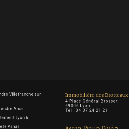
dre Villefranche sur
Immobilière des Brotteaux
4 Place Général Brosse
69006 Lyon
 vendre Anse
Tel :
04 37 24 21 21
tement Lyon 6
iété Arnas
Agence Pierres Dorées