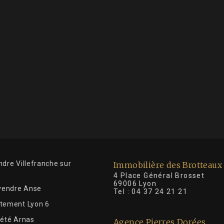
dre Villefranche sur
Immobilière des Brotteaux
4 Place Général Brosse
69006 Lyon
 vendre Anse
Tel :
04 37 24 21 21
tement Lyon 6
iété Arnas
Agence Pierres Dorées