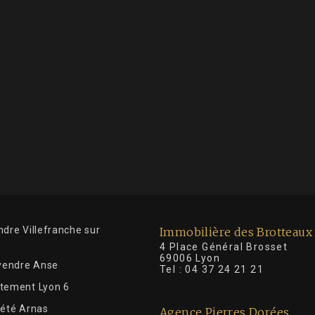
dre Villefranche sur
Immobilière des Brotteaux
4 Place Général Brosse
69006 Lyon
 vendre Anse
Tel :
04 37 24 21 21
tement Lyon 6
iété Arnas
Agence Pierres Dorées