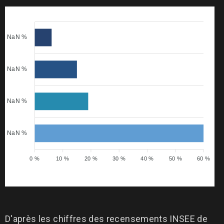
NaN %
NaN %
NaN %
NaN %
0 %
10 %
20 %
30 %
40 %
50 %
60 %
D'après les chiffres des recensements INSEE de