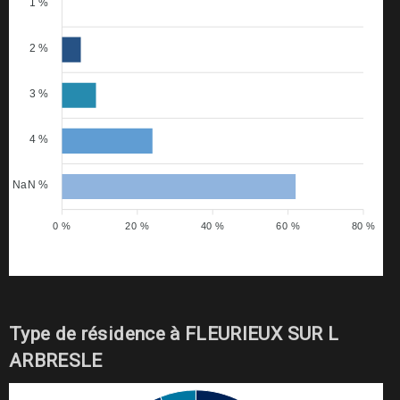
1 %
2 %
3 %
4 %
NaN %
0 %
20 %
40 %
60 %
80 %
Type de résidence à FLEURIEUX SUR L
ARBRESLE