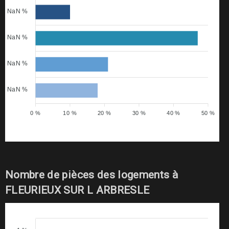
NaN %
NaN %
NaN %
NaN %
0 %
10 %
20 %
30 %
40 %
50 %
Nombre de pièces des logements à
FLEURIEUX SUR L ARBRESLE