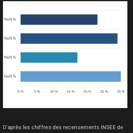
NaN %
NaN %
NaN %
NaN %
0 %
5 %
10 %
15 %
20 %
25 %
30 %
D'après les chiffres des recensements INSEE de