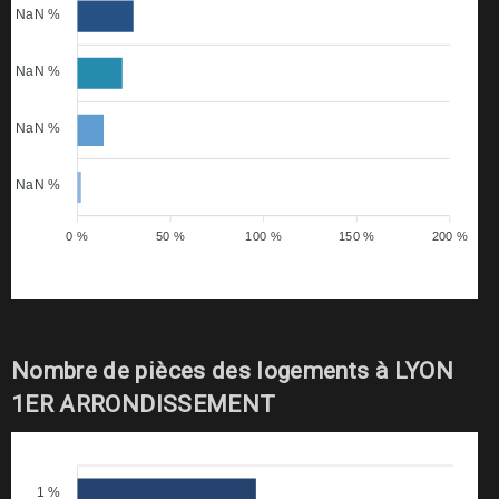
NaN %
NaN %
NaN %
NaN %
0 %
50 %
100 %
150 %
200 %
Nombre de pièces des logements à LYON
1ER ARRONDISSEMENT
1 %