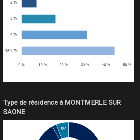
2 %
3 %
4 %
NaN %
0 %
10 %
20 %
30 %
40 %
50 %
Type de résidence à MONTMERLE SUR
SAONE
6%