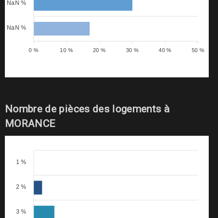
NaN %
NaN %
0 %
10 %
20 %
30 %
40 %
50 %
Nombre de pièces des logements à
MORANCE
1 %
2 %
3 %