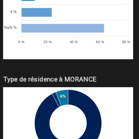
4 %
NaN %
0 %
20 %
40 %
60 %
80 %
Type de résidence à MORANCE
6%