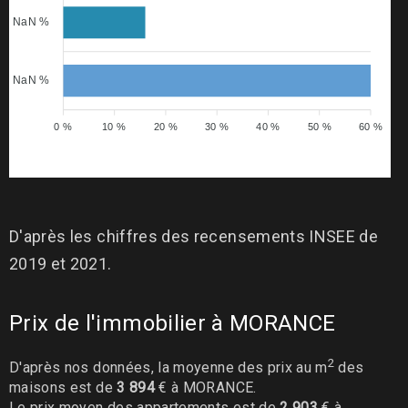
NaN %
NaN %
0 %
10 %
20 %
30 %
40 %
50 %
60 %
D'après les chiffres des recensements INSEE de
2019 et 2021.
Prix de l'immobilier à MORANCE
2
D'après nos données, la moyenne des prix au m
des
maisons est de
3 894
€ à MORANCE.
Le prix moyen des appartements est de
2 903
€ à