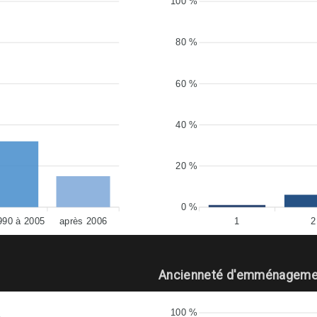
100 %
80 %
60 %
40 %
20 %
0 %
990 à 2005
après 2006
1
2
Ancienneté d'emménageme
100 %