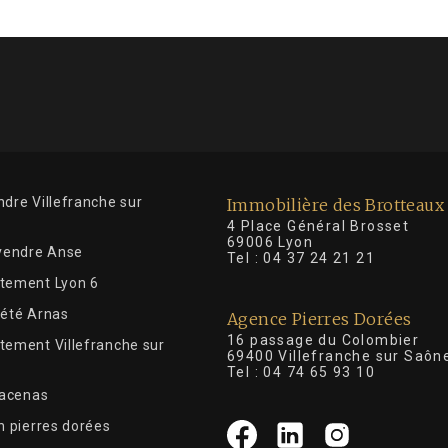
dre Villefranche sur
Immobilière des Brotteaux
4 Place Général Brosse
69006 Lyon
 vendre Anse
Tel :
04 37 24 21 21
tement Lyon 6
iété Arnas
Agence Pierres Dorées
16 passage du Colombier
tement Villefranche sur
69400 Villefranche sur Saôn
Tel :
04 74 65 93 10
Lacenas
n pierres dorées