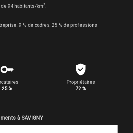
2
t de 94 habitants/km
.
treprise, 9 % de cadres, 25 % de professions
ocataires
Propriétaires
25 %
72 %
ements à SAVIGNY