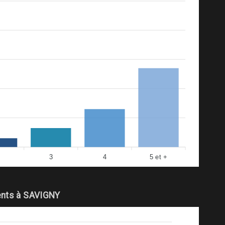
3
4
5 et +
nts à SAVIGNY