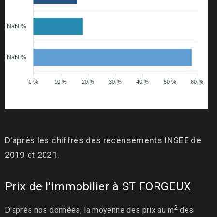
NaN %
NaN %
0 %
10 %
20 %
30 %
40 %
50 %
60 %
D'après les chiffres des recensements INSEE de
2019 et 2021.
Prix de l'immobilier à ST FORGEUX
2
D'après nos données, la moyenne des prix au m
des