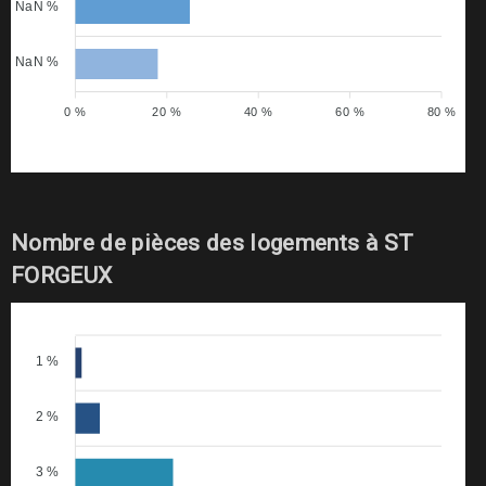
NaN %
NaN %
0 %
20 %
40 %
60 %
80 %
Nombre de pièces des logements à ST
FORGEUX
1 %
2 %
3 %