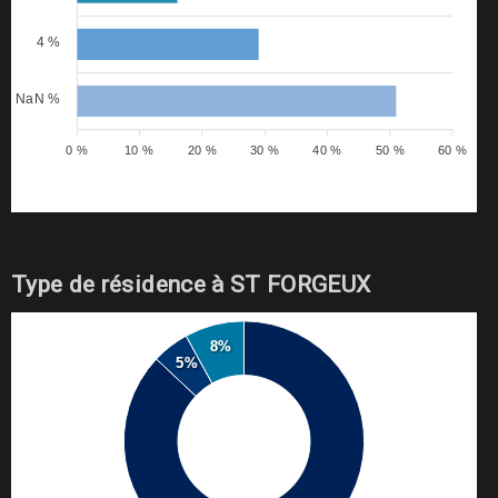
4 %
NaN %
0 %
10 %
20 %
30 %
40 %
50 %
60 %
Type de résidence à ST FORGEUX
8%
5%