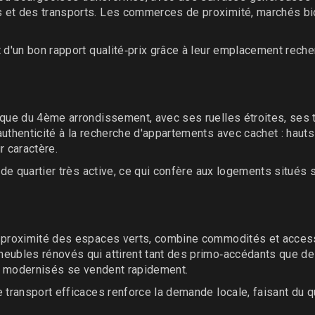
t des transports. Les commerces de proximité, marchés bio et 
t d'un bon rapport qualité‑prix grâce à leur emplacement rec
sque du 4ème arrondissement, avec ses ruelles étroites, ses t
uthenticité à la recherche d'appartements avec cachet : hauts
r caractère.
 de quartier très active, ce qui confère aux logements situés s
à proximité des espaces verts, combine commodités et accessi
eubles rénovés qui attirent tant des primo‑accédants que des
 ou modernisés se vendent rapidement.
 transport efficaces renforce la demande locale, faisant du q