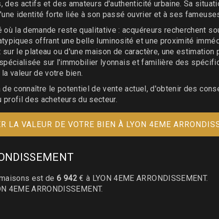
 des actifs et des amateurs d'authenticité urbaine. Sa situati
'une identité forte liée à son passé ouvrier et à ses fameuses
hé où la demande reste qualitative : acquéreurs recherchent 
 atypiques offrant une belle luminosité et une proximité imm
sur le plateau ou d'une maison de caractère, une estimation p
e, spécialisée sur l'immobilier lyonnais et familière des spéci
a valeur de votre bien.
 de connaître le potentiel de vente actuel, d'obtenir des cons
 profil des acheteurs du secteur.
R LA VALEUR DE VOTRE BIEN À LYON 4EME ARRONDI
ARRONDISSEMENT
maisons est de
6 942
€ à LYON 4EME ARRONDISSEMENT.
ON 4EME ARRONDISSEMENT.