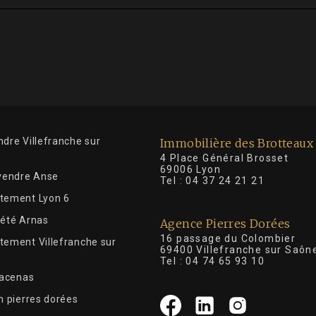
dre Villefranche sur
Immobilière des Brotteaux
4 Place Général Brosse
69006 Lyon
 vendre Anse
Tel :
04 37 24 21 21
tement Lyon 6
iété Arnas
Agence Pierres Dorées
16 passage du Colombier
tement Villefranche sur
69400 Villefranche sur Saôn
Tel :
04 74 65 93 10
Lacenas
n pierres dorées