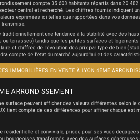
rondissement compte 35 603 habitants répartis dans 20 482 
n secteur central et recherché. Les chiffres fournis indiquent
eurs exprimées ici telles que rapportées dans vos données. 
 transmise.
e traditionnellement une tendance à la stabilité avec des hau
 ou terrasses) tandis que les petites surfaces et logements 
laire et chiffrée de l'évolution des prix par type de bien (stud
ndra compte de l'état du marché aujourd'hui et des caractérist
ES IMMOBILIÈRES EN VENTE À LYON 4EME ARRONDI
N 4EME ARRONDISSEMENT
ce peuvent afficher des valeurs différentes selon le quartie
tient compte de ces différences pour affiner chaque estim
 résidentielle et conviviale, prisée pour ses vues dégagées 
u bourgeoises transformés, avec des surfaces généreuses et