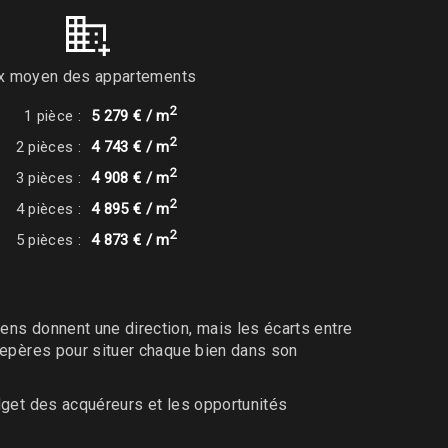
ix moyen des appartements
2
1 pièce :
5 279 € / m
2
2 pièces :
4 743 € / m
2
3 pièces :
4 908 € / m
2
4 pièces :
4 895 € / m
2
5 pièces :
4 873 € / m
s donnent une direction, mais les écarts entre
epères pour situer chaque bien dans son
get des acquéreurs et les opportunités