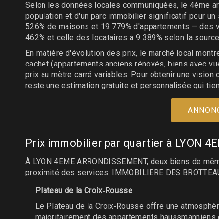
Selon les données locales communiquées, le 4ème ar
population et d'un parc immobilier significatif pour u
526% de maisons et 19 779% d'appartements — des val
462% et celle des locataires à 9 389% selon la source
En matière d'évolution des prix, le marché local montr
cachet (appartements anciens rénovés, biens avec vue
prix au mètre carré variables. Pour obtenir une vision c
reste une estimation gratuite et personnalisée qui tie
ANNONC
Prix immobilier par quartier à LYO
À LYON 4EME ARRONDISSEMENT, deux biens de même surfa
proximité des services. IMMOBILIERE DES BROTTEAUX 
Plateau de la Croix‑Rousse
Le Plateau de la Croix‑Rousse offre une atmosphère
majoritairement des appartements haussmanniens o