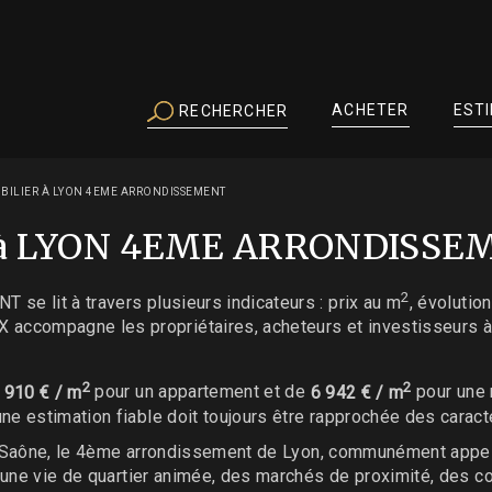
ACHETER
EST
RECHERCHER
OBILIER À LYON 4EME ARRONDISSEMENT
ier à LYON 4EME ARRONDISS
2
e lit à travers plusieurs indicateurs : prix au m
, évolutio
accompagne les propriétaires, acheteurs et investisseurs
2
2
 910 € / m
pour un appartement et de
6 942 € / m
pour une
e estimation fiable doit toujours être rapprochée des caract
 la Saône, le 4ème arrondissement de Lyon, communément appel
c une vie de quartier animée, des marchés de proximité, des